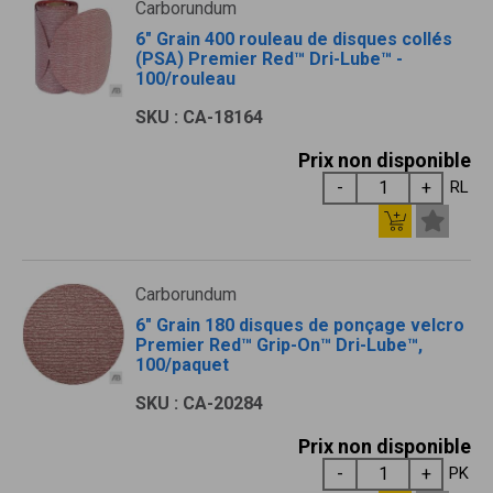
Carborundum
6" Grain 400 rouleau de disques collés
(PSA) Premier Red™ Dri-Lube™ -
100/rouleau
SKU : CA-18164
Prix non disponible
RL
Carborundum
6" Grain 180 disques de ponçage velcro
Premier Red™ Grip-On™ Dri-Lube™,
100/paquet
SKU : CA-20284
Prix non disponible
PK