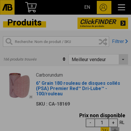
0
EN
Produits
ClickFINDER
Sélecteur de produits
Filtrer
166 produits trouvés
Carborundum
6" Grain 180 rouleau de disques collés
(PSA) Premier Red™ Dri-Lube™ -
100/rouleau
SKU : CA-18169
Prix non disponible
RL