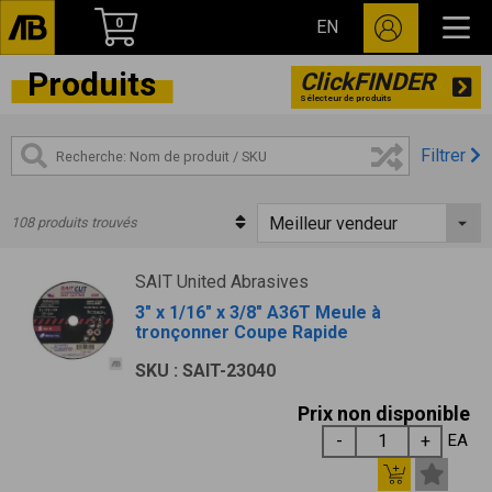
0
EN
Produits
ClickFINDER
Sélecteur de produits
Filtrer
108 produits trouvés
SAIT United Abrasives
3" x 1/16" x 3/8" A36T Meule à
tronçonner Coupe Rapide
SKU : SAIT-23040
Prix non disponible
EA