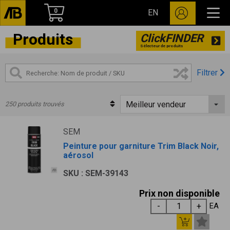
0
EN
Produits
ClickFINDER
Sélecteur de produits
Filtrer
250 produits trouvés
SEM
Peinture pour garniture Trim Black Noir,
aérosol
SKU : SEM-39143
Prix non disponible
EA