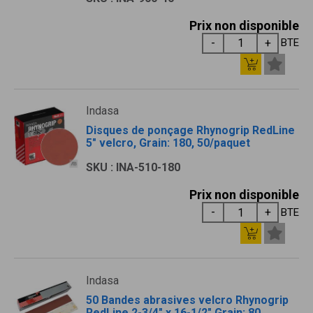
Prix non disponible
BTE
Indasa
Disques de ponçage Rhynogrip RedLine
5" velcro, Grain: 180, 50/paquet
SKU : INA-510-180
Prix non disponible
BTE
Indasa
50 Bandes abrasives velcro Rhynogrip
RedLine 2-3/4" x 16-1/2" Grain: 80