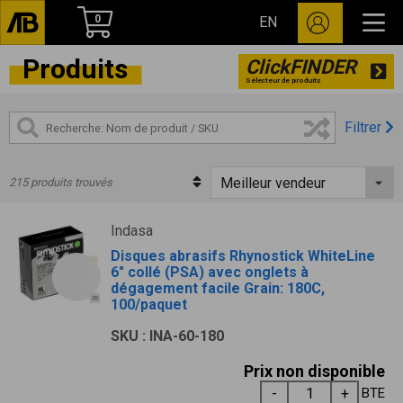
0
EN
Produits
ClickFINDER
Sélecteur de produits
Filtrer
215 produits trouvés
Indasa
Disques abrasifs Rhynostick WhiteLine
6" collé (PSA) avec onglets à
dégagement facile Grain: 180C,
100/paquet
SKU : INA-60-180
Prix non disponible
BTE