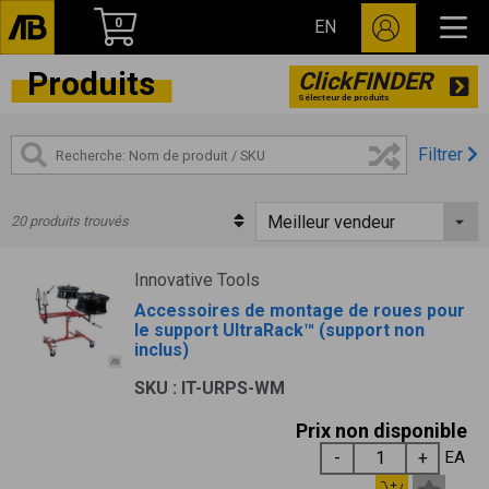
0
EN
Produits
ClickFINDER
Sélecteur de produits
Filtrer
20 produits trouvés
Innovative Tools
Accessoires de montage de roues pour
le support UltraRack™ (support non
inclus)
SKU : IT-URPS-WM
Prix non disponible
EA