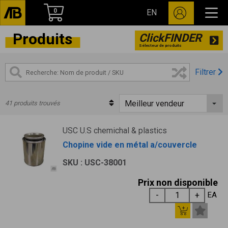
0
EN
Produits
ClickFINDER
Sélecteur de produits
Filtrer
41 produits trouvés
USC U.S chemichal & plastics
Chopine vide en métal a/couvercle
SKU : USC-38001
Prix non disponible
EA